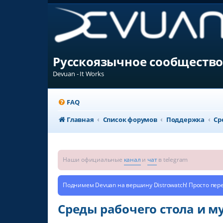
Русскоязычное сообщество
Devuan - It Works
FAQ
Главная
Список форумов
Поддержка
Ср
Наши официальные
канал
и
чат
в telegram
Поднимем Devuan на вершину Distrowatch! Просто пер
Среды рабочего стола и 