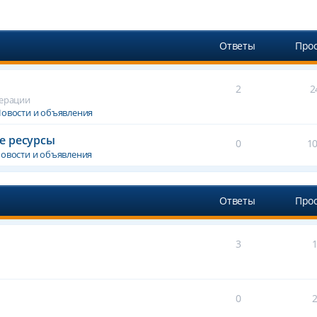
Ответы
Про
2
2
дерации
овости и объявления
е ресурсы
0
1
овости и объявления
Ответы
Про
3
0