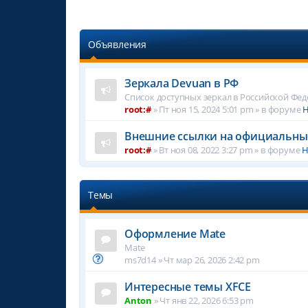
Объявления
Зеркала Devuan в РФ
Список доступных зеркал в Российской Фе
root:#
»
Пт ноя 15, 2024 5:01 pm
» в форуме
Н
Внешние ссылки на официальны
root:#
»
Вт ноя 08, 2022 3:27 pm
» в форуме
Н
Темы
Оформление Mate
Mate
ms7d14
»
Чт мар 26, 2026 2:42 pm
Интересные темы XFCE
Anton
»
Чт янв 22, 2026 6:53 pm