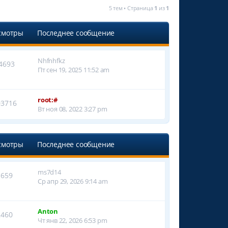
5 тем • Страница
1
из
1
смотры
Последнее сообщение
Nhfnhfkz
4693
Пт сен 19, 2025 11:52 am
root:#
03716
Вт ноя 08, 2022 3:27 pm
смотры
Последнее сообщение
ms7d14
1659
Ср апр 29, 2026 9:14 am
Anton
2460
Чт янв 22, 2026 6:53 pm