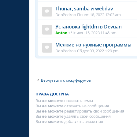
Thunar, samba и webdav
DonPedro
»
Пт ноя 18, 2022 12:03 am
Установка lightdm в Devuan
Anton
»
Чт июн 15, 2023 11:45 pm
Мелкие но нужные программы
DonPedro
»
Сб дек 03, 2022 1:29 pm
Вернуться к списку форумов
ПРАВА ДОСТУПА
Вы
не можете
начинать темы
Вы
не можете
отвечать на сообщения
Вы
не можете
редактировать свои сообщения
Вы
не можете
удалять свои сообщения
Вы
не можете
добавлять вложения