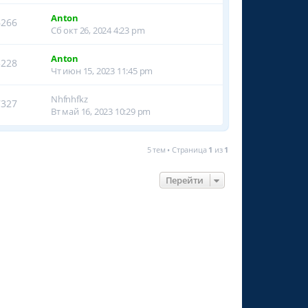
Anton
6266
Сб окт 26, 2024 4:23 pm
Anton
5228
Чт июн 15, 2023 11:45 pm
Nhfnhfkz
7327
Вт май 16, 2023 10:29 pm
5 тем • Страница
1
из
1
Перейти