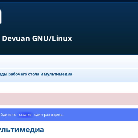
 Devuan GNU/Linux
еды рабочего стола и мультимедиа
ейдите по
ссылке
один раз в день.
мультимедиа