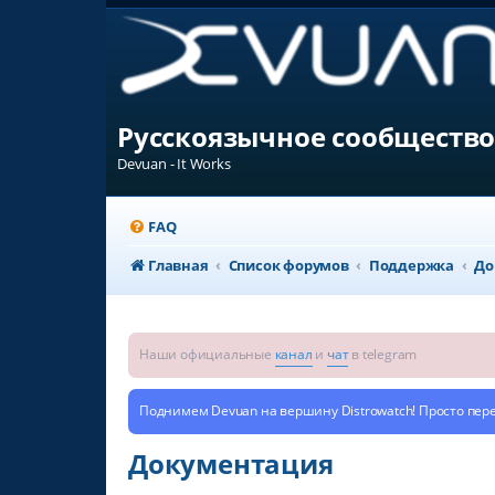
Русскоязычное сообщество
Devuan - It Works
FAQ
Главная
Список форумов
Поддержка
До
Наши официальные
канал
и
чат
в telegram
Поднимем Devuan на вершину Distrowatch! Просто пер
Документация