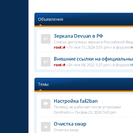
Объявления
Зеркала Devuan в РФ
Список доступных зеркал в Российской Фе
root:#
»
Пт ноя 15, 2024 5:01 pm
» в форуме
Н
Внешние ссылки на официальны
root:#
»
Вт ноя 08, 2022 3:27 pm
» в форуме
Н
Темы
Настройка fail2ban
Почему не работает после установки
DonPedro
»
Пн фев 23, 2026 5:43 pm
Очистка swap
Очистка swap