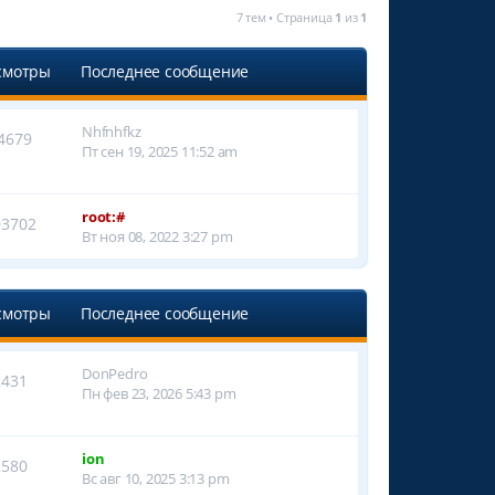
7 тем • Страница
1
из
1
смотры
Последнее сообщение
Nhfnhfkz
4679
Пт сен 19, 2025 11:52 am
root:#
03702
Вт ноя 08, 2022 3:27 pm
смотры
Последнее сообщение
DonPedro
2431
Пн фев 23, 2026 5:43 pm
ion
2580
Вс авг 10, 2025 3:13 pm