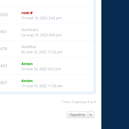
root:#
9502
Пт май 19, 2023 2:43 pm
DonPedro
3861
Ср мар 15, 2023 4:45 pm
MadMax
5478
Вс ноя 13, 2022 11:52 pm
Anton
4463
Чт ноя 10, 2022 9:22 pm
Anton
3807
Чт ноя 10, 2022 11:39 am
7 тем • Страница
1
из
1
Перейти