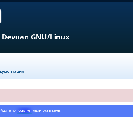
 Devuan GNU/Linux
кументация
ейдите по
ссылке
один раз в день.