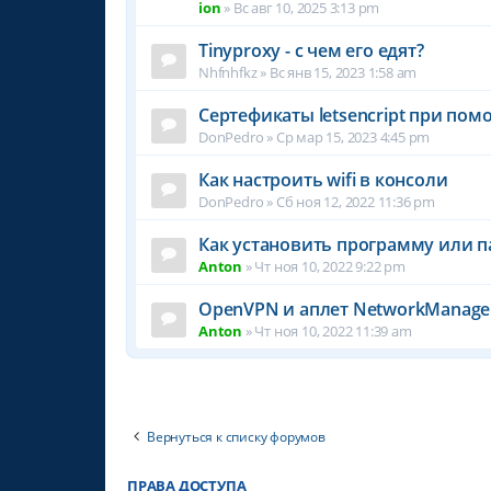
ion
»
Вс авг 10, 2025 3:13 pm
Tinyproxy - с чем его едят?
Nhfnhfkz
»
Вс янв 15, 2023 1:58 am
Сертефикаты letsencript при пом
DonPedro
»
Ср мар 15, 2023 4:45 pm
Как настроить wifi в консоли
DonPedro
»
Сб ноя 12, 2022 11:36 pm
Как установить программу или п
Anton
»
Чт ноя 10, 2022 9:22 pm
OpenVPN и аплет NetworkManage
Anton
»
Чт ноя 10, 2022 11:39 am
Вернуться к списку форумов
ПРАВА ДОСТУПА