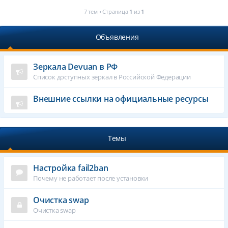
7 тем • Страница
1
из
1
Объявления
Зеркала Devuan в РФ
Список доступных зеркал в Российской Федерации
Внешние ссылки на официальные ресурсы
Темы
Настройка fail2ban
Почему не работает после установки
Очистка swap
Очистка swap