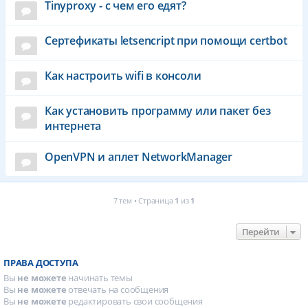
Tinyproxy - с чем его едят?
Сертефикаты letsencript при помощи certbot
Как настроить wifi в консоли
Как установить программу или пакет без
интернета
OpenVPN и аплет NetworkManager
7 тем • Страница
1
из
1
Перейти
ПРАВА ДОСТУПА
Вы
не можете
начинать темы
Вы
не можете
отвечать на сообщения
Вы
не можете
редактировать свои сообщения