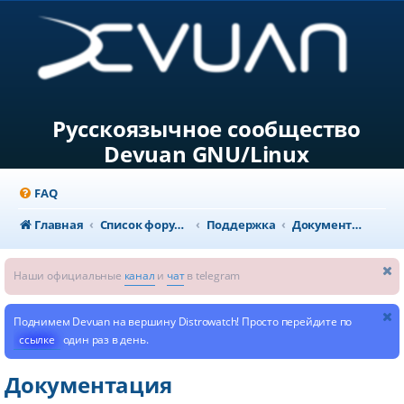
Русскоязычное сообщество
Devuan GNU/Linux
FAQ
Главная
Список форумов
Поддержка
Документация
Наши официальные
канал
и
чат
в telegram
Поднимем Devuan на вершину Distrowatch! Просто перейдите по
ссылке
один раз в день.
Документация