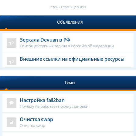
7 тем • Страница
1
из
1
Объявления
Зеркала Devuan в РФ
Список доступных зеркал в Российской Федерации
Внешние ссылки на официальные ресурсы
Темы
Настройка fail2ban
Почему не работает после установки
Очистка swap
Очистка swap