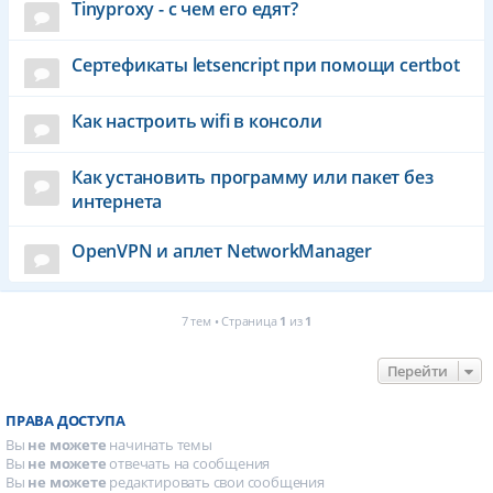
Tinyproxy - с чем его едят?
Сертефикаты letsencript при помощи certbot
Как настроить wifi в консоли
Как установить программу или пакет без
интернета
OpenVPN и аплет NetworkManager
7 тем • Страница
1
из
1
Перейти
ПРАВА ДОСТУПА
Вы
не можете
начинать темы
Вы
не можете
отвечать на сообщения
Вы
не можете
редактировать свои сообщения