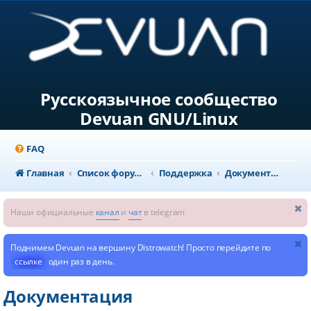
Русскоязычное сообщество
Devuan GNU/Linux
FAQ
Главная
Список форумов
Поддержка
Документация
Наши официальные
канал
и
чат
в telegram
Поднимем Devuan на вершину Distrowatch! Просто перейдите по
ссылке
один раз в день.
Документация