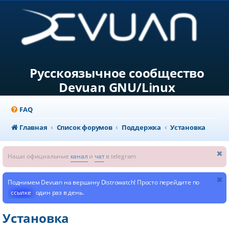
Русскоязычное сообщество
Devuan GNU/Linux
FAQ
Главная
Список форумов
Поддержка
Установка
Наши официальные
канал
и
чат
в telegram
Поднимем Devuan на вершину Distrowatch! Просто перейдите по
ссылке
один раз в день.
Установка