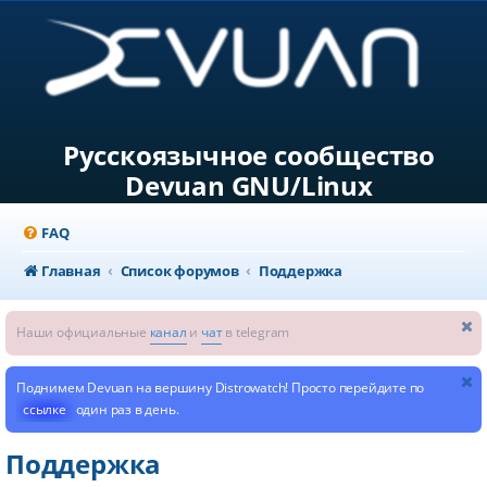
Русскоязычное сообщество
Devuan GNU/Linux
FAQ
Главная
Список форумов
Поддержка
Наши официальные
канал
и
чат
в telegram
Поднимем Devuan на вершину Distrowatch! Просто перейдите по
ссылке
один раз в день.
Поддержка