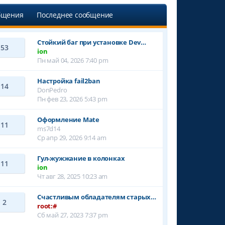
бщения
Последнее сообщение
Стойкий баг при установке Dev…
53
ion
Пн май 04, 2026 7:40 pm
Настройка fail2ban
14
DonPedro
Пн фев 23, 2026 5:43 pm
Оформление Mate
11
ms7d14
Ср апр 29, 2026 9:14 am
Гул-жужжание в колонках
11
ion
Чт авг 28, 2025 10:23 am
Счастливым обладателям старых…
2
root:#
Сб май 27, 2023 7:37 pm