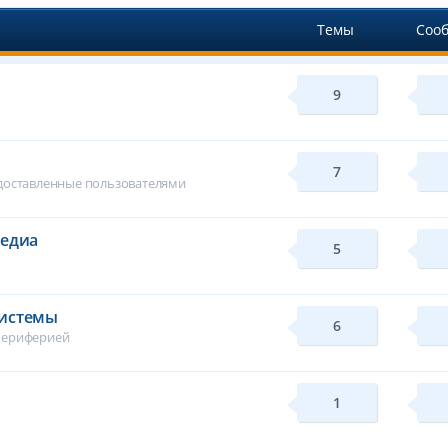
Темы
Соо
9
7
едоставленные пользователями
медиа
5
системы
6
периферией
1