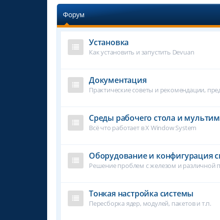
Форум
Установка
Как установить и запустить Devuan
Документация
Практические советы и рекомендации, пр
Среды рабочего стола и мульти
Всё что работает в X Window System
Оборудование и конфигурация 
Решение проблем с железом и различной 
Тонкая настройка системы
Пересборка ядер, модулей, пакетов и т.п.