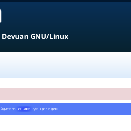
 Devuan GNU/Linux
ейдите по
ссылке
один раз в день.