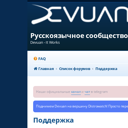
Русскоязычное сообщество
Devuan - It Works
FAQ
Главная
Список форумов
Поддержка
Наши официальные
канал
и
чат
в telegram
Поднимем Devuan на вершину Distrowatch! Просто пер
Поддержка