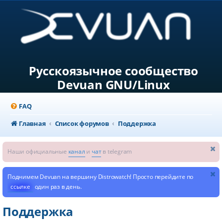
Русскоязычное сообщество
Devuan GNU/Linux
FAQ
Главная
Список форумов
Поддержка
Наши официальные
канал
и
чат
в telegram
Поднимем Devuan на вершину Distrowatch! Просто перейдите по
ссылке
один раз в день.
Поддержка