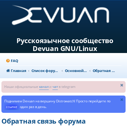
Русскоязычное сообщество
Devuan GNU/Linux
FAQ
Главная
Список форумов
Основной раздел
Обратная связь форума
Наши официальные
канал
и
чат
в telegram
Поднимем Devuan на вершину Distrowatch! Просто перейдите по
ссылке
один раз в день.
Обратная связь форума