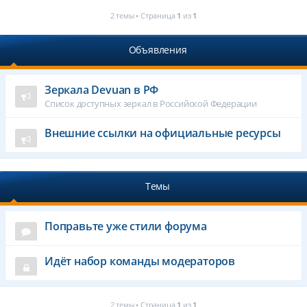
2 темы • Страница
1
из
1
Объявления
Зеркала Devuan в РФ
Список доступных зеркал в Российской Федерации
Внешние ссылки на официальные ресурсы
Темы
Поправьте уже стили форума
Идёт набор команды модераторов
2 темы • Страница
1
из
1