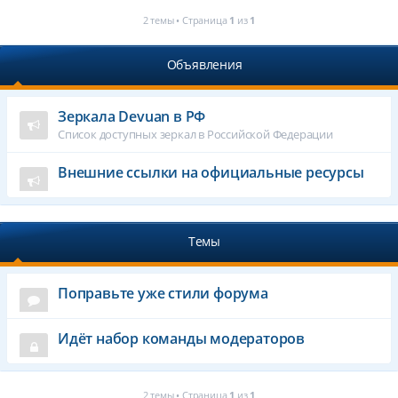
2 темы • Страница
1
из
1
Объявления
Зеркала Devuan в РФ
Список доступных зеркал в Российской Федерации
Внешние ссылки на официальные ресурсы
Темы
Поправьте уже стили форума
Идёт набор команды модераторов
2 темы • Страница
1
из
1