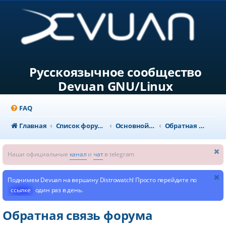
Русскоязычное сообщество
Devuan GNU/Linux
FAQ
Главная
Список форумов
Основной раздел
Обратная связь форума
Наши официальные
канал
и
чат
в telegram
Поднимем Devuan на вершину Distrowatch! Просто перейдите по
ссылке
один раз в день.
Обратная связь форума