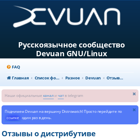
Русскоязычное сообщество
Devuan GNU/Linux
FAQ
Главная
Список форумов
Разное
Devuan
Отзывы о дистрибутиве
Наши официальные
канал
и
чат
в telegram
Поднимем Devuan на вершину Distrowatch! Просто перейдите по
ссылке
один раз в день.
Отзывы о дистрибутиве