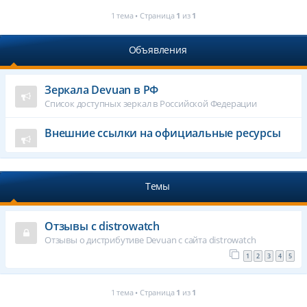
1 тема • Страница
1
из
1
Объявления
Зеркала Devuan в РФ
Список доступных зеркал в Российской Федерации
Внешние ссылки на официальные ресурсы
Темы
Отзывы с distrowatch
Отзывы о дистрибутиве Devuan с сайта distrowatch
1
2
3
4
5
1 тема • Страница
1
из
1