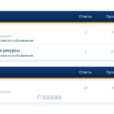
Ответы
Про
2
2
дерации
овости и объявления
е ресурсы
0
1
овости и объявления
Ответы
Про
49
2
rowatch
1
2
3
4
5