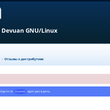
 Devuan GNU/Linux
n
Отзывы о дистрибутиве
ейдите по
ссылке
один раз в день.