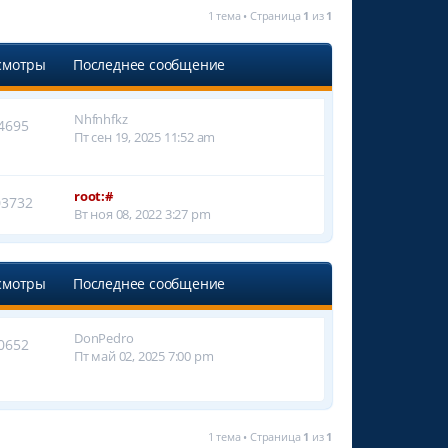
1 тема • Страница
1
из
1
смотры
Последнее сообщение
Nhfnhfkz
4695
Пт сен 19, 2025 11:52 am
root:#
03732
Вт ноя 08, 2022 3:27 pm
смотры
Последнее сообщение
DonPedro
0652
Пт май 02, 2025 7:00 pm
1 тема • Страница
1
из
1