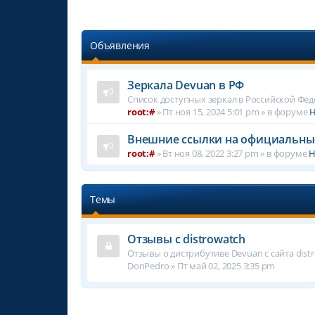
Объявления
Зеркала Devuan в РФ
Список доступных зеркал в Российской Фе
root:#
»
Пт ноя 15, 2024 5:01 pm
» в форуме
Н
Внешние ссылки на официальны
root:#
»
Вт ноя 08, 2022 3:27 pm
» в форуме
Н
Темы
Отзывы с distrowatch
Отзывы о дистрибутиве Devuan с сайта dist
DonPedro
»
Пт май 02, 2025 3:35 pm