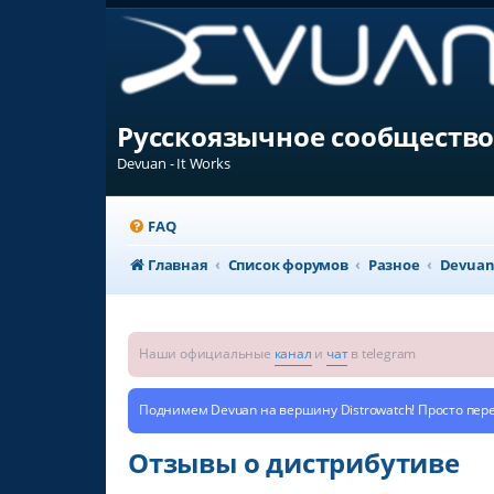
Русскоязычное сообщество
Devuan - It Works
FAQ
Главная
Список форумов
Разное
Devua
Наши официальные
канал
и
чат
в telegram
Поднимем Devuan на вершину Distrowatch! Просто пер
Отзывы о дистрибутиве