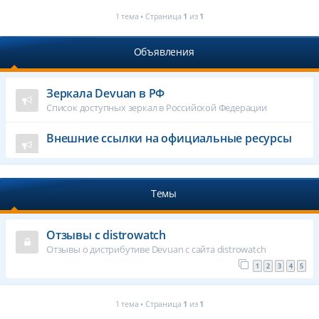
1 тема • Страница
1
из
1
Объявления
Зеркала Devuan в РФ
Список доступных зеркал в Российской Федерации
Внешние ссылки на официальные ресурсы
Темы
Отзывы с distrowatch
Отзывы о дистрибутиве Devuan с сайта distrowatch
1
2
3
4
5
1 тема • Страница
1
из
1