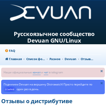
Русскоязычное сообщество
Devuan GNU/Linux
FAQ
Главная
Список форумов
Разное
Devuan
Отзывы о дистрибутиве
Наши официальные
канал
и
чат
в telegram
Поднимем Devuan на вершину Distrowatch! Просто перейдите по
ссылке
один раз в день.
Отзывы о дистрибутиве