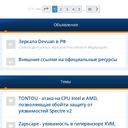
Страница
1
из
85
2111 тем
1
2
3
4
5
85
След.
…
Объявления
Зеркала Devuan в РФ
Список доступных зеркал в Российской Федерации
Внешние ссылки на официальные ресурсы
Темы
TONTOU - атака на CPU Intel и AMD,
позволяющая обойти защиту от
уязвимостей Spectre v2
Zapscape - уязвимость в гипервизоре KVM,