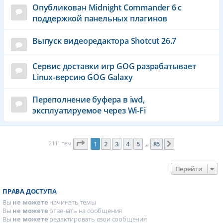
Опубликован Midnight Commander 6 c
поддержкой панельных плагинов
Выпуск видеоредактора Shotcut 26.7
Сервис доставки игр GOG разрабатывает
Linux-версию GOG Galaxy
Переполнение буфера в iwd,
эксплуатируемое через Wi-Fi
Страница
1
из
85
2111 тем
1
2
3
4
5
85
След.
…
Перейти
ПРАВА ДОСТУПА
Вы
не можете
начинать темы
Вы
не можете
отвечать на сообщения
Вы
не можете
редактировать свои сообщения