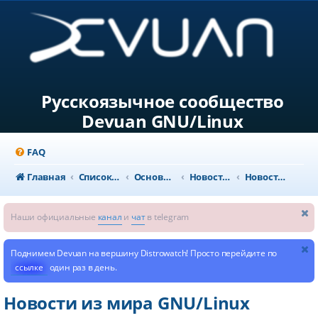
Русскоязычное сообщество
Devuan GNU/Linux
FAQ
Главная
Список форумов
Основной раздел
Новости и объявления
Новости из мира GNU/Linux
Наши официальные
канал
и
чат
в telegram
Поднимем Devuan на вершину Distrowatch! Просто перейдите по
ссылке
один раз в день.
Новости из мира GNU/Linux