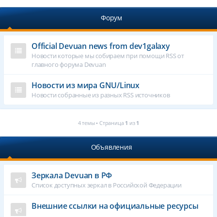
Форум
Official Devuan news from dev1galaxy
Новости которые мы собираем при помощи RSS от
главного форума Devuan
Новости из мира GNU/Linux
Новости собранные из разных RSS источников
4 темы • Страница
1
из
1
Объявления
Зеркала Devuan в РФ
Список доступных зеркал в Российской Федерации
Внешние ссылки на официальные ресурсы