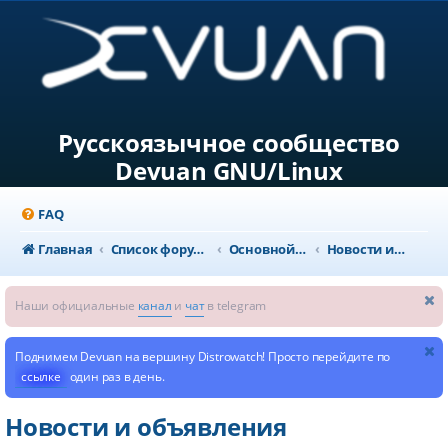
Русскоязычное сообщество
Devuan GNU/Linux
FAQ
Главная
Список форумов
Основной раздел
Новости и объявления
Наши официальные
канал
и
чат
в telegram
Поднимем Devuan на вершину Distrowatch! Просто перейдите по
ссылке
один раз в день.
Новости и объявления