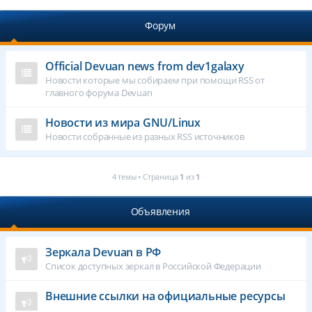
Форум
Official Devuan news from dev1galaxy
Новости которые мы собираем при помощи RSS от
главного форума Devuan
Новости из мира GNU/Linux
Новости собранные из разных RSS источников
4 темы • Страница
1
из
1
Объявления
Зеркала Devuan в РФ
Список доступных зеркал в Российской Федерации
Внешние ссылки на официальные ресурсы