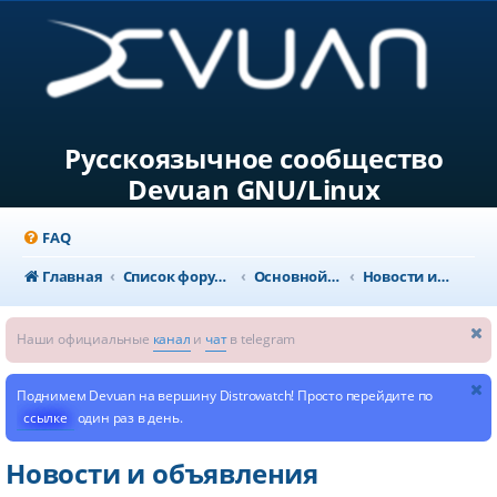
Русскоязычное сообщество
Devuan GNU/Linux
FAQ
Главная
Список форумов
Основной раздел
Новости и объявления
Наши официальные
канал
и
чат
в telegram
Поднимем Devuan на вершину Distrowatch! Просто перейдите по
ссылке
один раз в день.
Новости и объявления