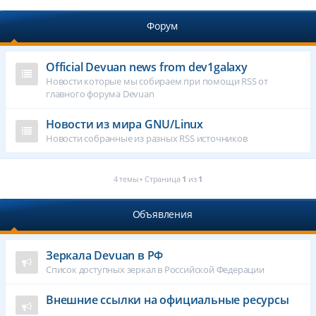
Форум
Official Devuan news from dev1galaxy
Новости которые мы собираем при помощи RSS от
главного форума Devuan
Новости из мира GNU/Linux
Новости собранные из разных RSS источников
4 темы • Страница
1
из
1
Объявления
Зеркала Devuan в РФ
Список доступных зеркал в Российской Федерации
Внешние ссылки на официальные ресурсы