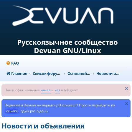
Русскоязычное сообщество
Devuan GNU/Linux
FAQ
Главная
Список форумов
Основной раздел
Новости и объявления
Наши официальные
канал
и
чат
в telegram
Поднимем Devuan на вершину Distrowatch! Просто перейдите по
ссылке
один раз в день.
Новости и объявления