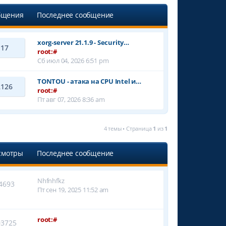
бщения
Последнее сообщение
xorg-server 21.1.9 - Security…
17
root:#
Сб июл 04, 2026 6:51 pm
TONTOU - атака на CPU Intel и…
2126
root:#
Пт авг 07, 2026 8:36 am
4 темы • Страница
1
из
1
смотры
Последнее сообщение
Nhfnhfkz
4693
Пт сен 19, 2025 11:52 am
root:#
03725