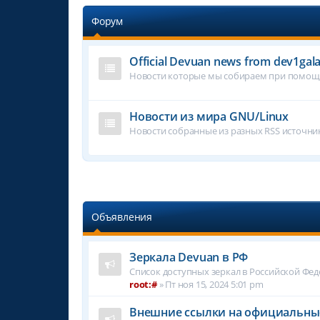
Форум
Official Devuan news from dev1gal
Новости которые мы собираем при помощи
Новости из мира GNU/Linux
Новости собранные из разных RSS источни
Объявления
Зеркала Devuan в РФ
Список доступных зеркал в Российской Фе
root:#
»
Пт ноя 15, 2024 5:01 pm
Внешние ссылки на официальны