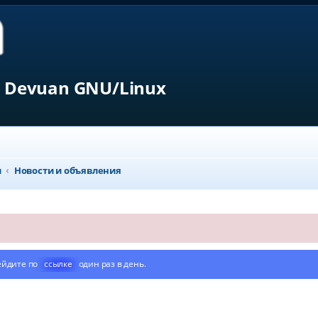
 Devuan GNU/Linux
л
Новости и объявления
ейдите по
ссылке
один раз в день.