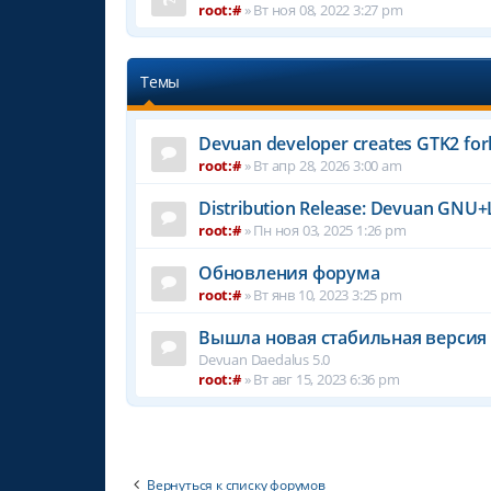
root:#
»
Вт ноя 08, 2022 3:27 pm
Темы
Devuan developer creates GTK2 for
root:#
»
Вт апр 28, 2026 3:00 am
Distribution Release: Devuan GNU+L
root:#
»
Пн ноя 03, 2025 1:26 pm
Обновления форума
root:#
»
Вт янв 10, 2023 3:25 pm
Вышла новая стабильная версия 
Devuan Daedalus 5.0
root:#
»
Вт авг 15, 2023 6:36 pm
Вернуться к списку форумов