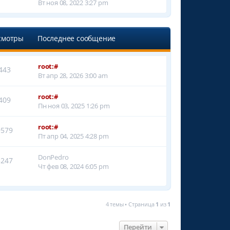
Вт ноя 08, 2022 3:27 pm
смотры
Последнее сообщение
root:#
443
Вт апр 28, 2026 3:00 am
root:#
409
Пн ноя 03, 2025 1:26 pm
root:#
9579
Пт апр 04, 2025 4:28 pm
DonPedro
5247
Чт фев 08, 2024 6:05 pm
4 темы • Страница
1
из
1
Перейти