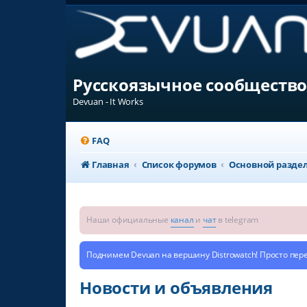
Русскоязычное сообщество
Devuan - It Works
FAQ
Главная
Список форумов
Основной разде
Наши официальные
канал
и
чат
в telegram
Поднимем Devuan на вершину Distrowatch! Просто пер
Новости и объявления