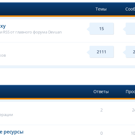
Темы
Соо
axy
15
 RSS от главного форума Devuan
2111
ков
Ответы
Про
2
2
дерации
е ресурсы
0
1