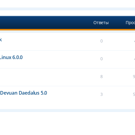
Ответы
Про
k
0
inux 6.0.0
0
8
Devuan Daedalus 5.0
3