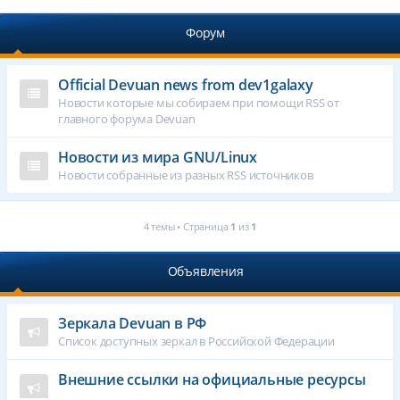
Форум
Official Devuan news from dev1galaxy
Новости которые мы собираем при помощи RSS от
главного форума Devuan
Новости из мира GNU/Linux
Новости собранные из разных RSS источников
4 темы • Страница
1
из
1
Объявления
Зеркала Devuan в РФ
Список доступных зеркал в Российской Федерации
Внешние ссылки на официальные ресурсы