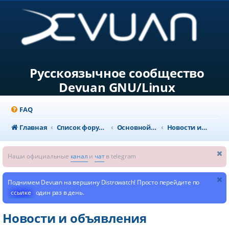
Русскоязычное сообщество
Devuan GNU/Linux
FAQ
Главная
Список форумов
Основной раздел
Новости и объявления
Наши официальные
канал
и
чат
в telegram
Поднимем Devuan на вершину Distrowatch! Просто перейдите по
ссылке
один раз в день.
Новости и объявления