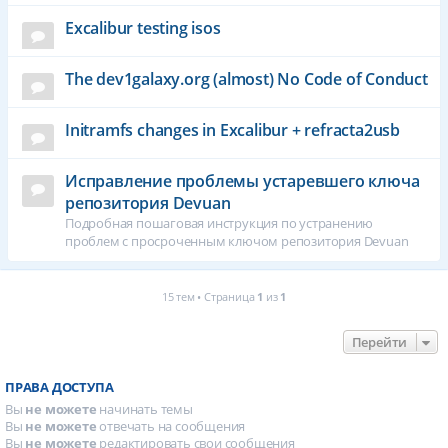
Excalibur testing isos
The dev1galaxy.org (almost) No Code of Conduct
Initramfs changes in Excalibur + refracta2usb
Исправление проблемы устаревшего ключа
репозитория Devuan
Подробная пошаговая инструкция по устранению
проблем с просроченным ключом репозитория Devuan
15 тем • Страница
1
из
1
Перейти
ПРАВА ДОСТУПА
Вы
не можете
начинать темы
Вы
не можете
отвечать на сообщения
Вы
не можете
редактировать свои сообщения