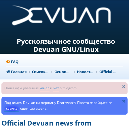
Русскоязычное сообщество
Devuan GNU/Linux
FAQ
Главная
Список форумов
Основной раздел
Новости и объявления
Official Devuan news from dev1galaxy
Наши официальные
канал
и
чат
в telegram
Поднимем Devuan на вершину Distrowatch! Просто перейдите по
ссылке
один раз в день.
Official Devuan news from