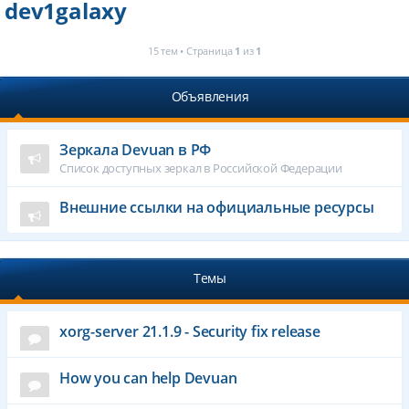
dev1galaxy
15 тем • Страница
1
из
1
Объявления
Зеркала Devuan в РФ
Список доступных зеркал в Российской Федерации
Внешние ссылки на официальные ресурсы
Темы
xorg-server 21.1.9 - Security fix release
How you can help Devuan