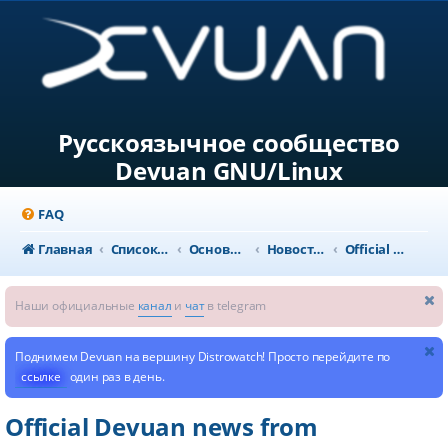
Русскоязычное сообщество
Devuan GNU/Linux
FAQ
Главная
Список форумов
Основной раздел
Новости и объявления
Official Devuan news from dev1galaxy
Наши официальные
канал
и
чат
в telegram
Поднимем Devuan на вершину Distrowatch! Просто перейдите по
ссылке
один раз в день.
Official Devuan news from