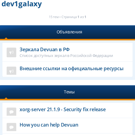
dev1galaxy
15 тем • Страница
1
из
1
Объявления
Зеркала Devuan в РФ
Список доступных зеркал в Российской Федерации
Внешние ссылки на официальные ресурсы
Темы
xorg-server 21.1.9 - Security fix release
How you can help Devuan