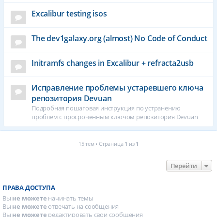
Excalibur testing isos
The dev1galaxy.org (almost) No Code of Conduct
Initramfs changes in Excalibur + refracta2usb
Исправление проблемы устаревшего ключа
репозитория Devuan
Подробная пошаговая инструкция по устранению
проблем с просроченным ключом репозитория Devuan
15 тем • Страница
1
из
1
Перейти
ПРАВА ДОСТУПА
Вы
не можете
начинать темы
Вы
не можете
отвечать на сообщения
Вы
не можете
редактировать свои сообщения