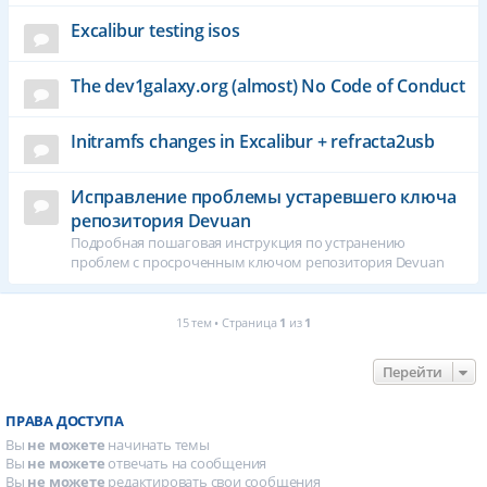
Excalibur testing isos
The dev1galaxy.org (almost) No Code of Conduct
Initramfs changes in Excalibur + refracta2usb
Исправление проблемы устаревшего ключа
репозитория Devuan
Подробная пошаговая инструкция по устранению
проблем с просроченным ключом репозитория Devuan
15 тем • Страница
1
из
1
Перейти
ПРАВА ДОСТУПА
Вы
не можете
начинать темы
Вы
не можете
отвечать на сообщения
Вы
не можете
редактировать свои сообщения