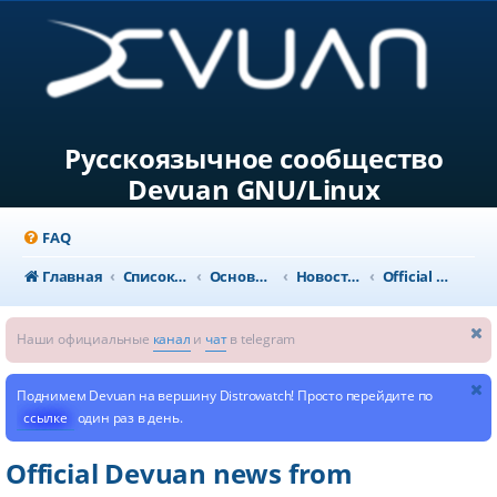
Русскоязычное сообщество
Devuan GNU/Linux
FAQ
Главная
Список форумов
Основной раздел
Новости и объявления
Official Devuan news from dev1galaxy
Наши официальные
канал
и
чат
в telegram
Поднимем Devuan на вершину Distrowatch! Просто перейдите по
ссылке
один раз в день.
Official Devuan news from