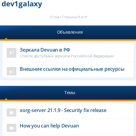
dev1galaxy
15 тем • Страница
1
из
1
Объявления
Зеркала Devuan в РФ
Список доступных зеркал в Российской Федерации
Внешние ссылки на официальные ресурсы
Темы
xorg-server 21.1.9 - Security fix release
How you can help Devuan