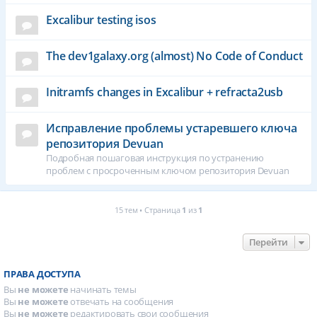
Excalibur testing isos
The dev1galaxy.org (almost) No Code of Conduct
Initramfs changes in Excalibur + refracta2usb
Исправление проблемы устаревшего ключа
репозитория Devuan
Подробная пошаговая инструкция по устранению
проблем с просроченным ключом репозитория Devuan
15 тем • Страница
1
из
1
Перейти
ПРАВА ДОСТУПА
Вы
не можете
начинать темы
Вы
не можете
отвечать на сообщения
Вы
не можете
редактировать свои сообщения