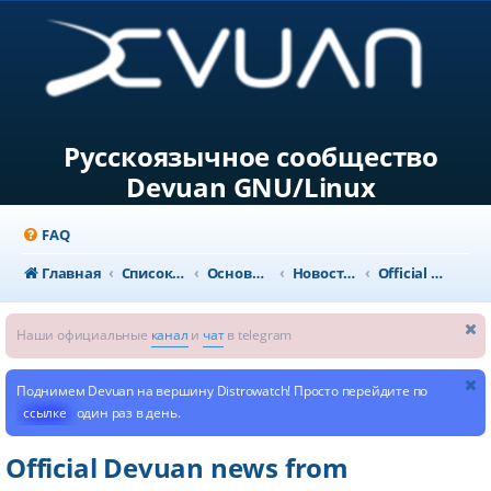
Русскоязычное сообщество
Devuan GNU/Linux
FAQ
Главная
Список форумов
Основной раздел
Новости и объявления
Official Devuan news from dev1galaxy
Наши официальные
канал
и
чат
в telegram
Поднимем Devuan на вершину Distrowatch! Просто перейдите по
ссылке
один раз в день.
Official Devuan news from