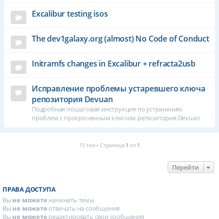
Excalibur testing isos
The dev1galaxy.org (almost) No Code of Conduct
Initramfs changes in Excalibur + refracta2usb
Исправление проблемы устаревшего ключа
репозитория Devuan
Подробная пошаговая инструкция по устранению
проблем с просроченным ключом репозитория Devuan
15 тем • Страница
1
из
1
Перейти
ПРАВА ДОСТУПА
Вы
не можете
начинать темы
Вы
не можете
отвечать на сообщения
Вы
не можете
редактировать свои сообщения