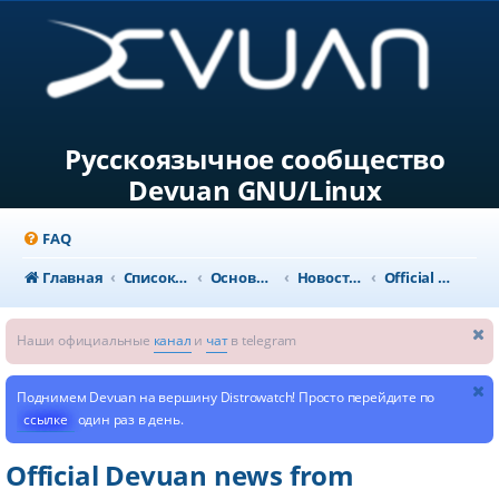
Русскоязычное сообщество
Devuan GNU/Linux
FAQ
Главная
Список форумов
Основной раздел
Новости и объявления
Official Devuan news from dev1galaxy
Наши официальные
канал
и
чат
в telegram
Поднимем Devuan на вершину Distrowatch! Просто перейдите по
ссылке
один раз в день.
Official Devuan news from