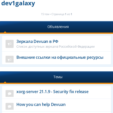
dev1galaxy
15 тем • Страница
1
из
1
Объявления
Зеркала Devuan в РФ
Список доступных зеркал в Российской Федерации
Внешние ссылки на официальные ресурсы
Темы
xorg-server 21.1.9 - Security fix release
How you can help Devuan