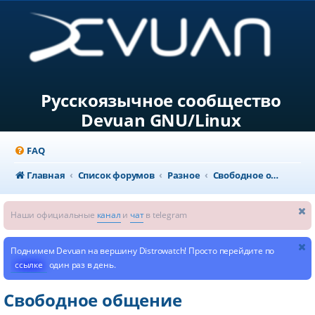
Русскоязычное сообщество
Devuan GNU/Linux
FAQ
Главная
Список форумов
Разное
Свободное общение
Наши официальные
канал
и
чат
в telegram
Поднимем Devuan на вершину Distrowatch! Просто перейдите по
ссылке
один раз в день.
Свободное общение