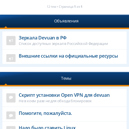
12 тем • Страница
1
из
1
Объявления
Зеркала Devuan в РФ
Список доступных зеркал в Российской Федерации
Внешние ссылки на официальные ресурсы
Темы
Cкрипт установки Open VPN для devuan
Не в коем разе не для обхода блокировок
Помогите, пожалуйста.
Надо было ставить Linux