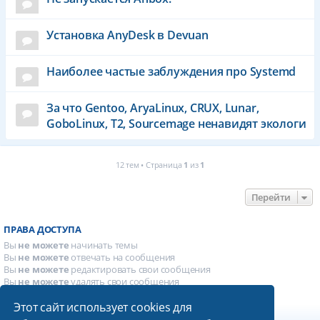
Установка AnyDesk в Devuan
Наиболее частые заблуждения про Systemd
За что Gentoo, AryaLinux, CRUX, Lunar,
GoboLinux, T2, Sourcemage ненавидят экологи
12 тем • Страница
1
из
1
Перейти
ПРАВА ДОСТУПА
Вы
не можете
начинать темы
Вы
не можете
отвечать на сообщения
Вы
не можете
редактировать свои сообщения
Вы
не можете
удалять свои сообщения
Вы
не можете
добавлять вложения
Этот сайт использует cookies для