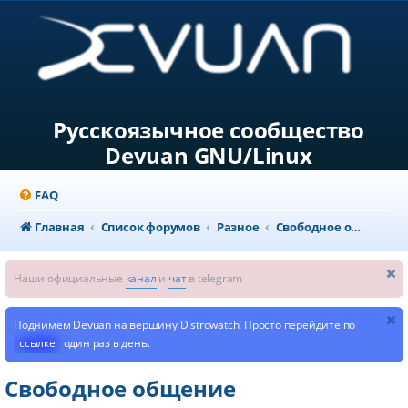
Русскоязычное сообщество
Devuan GNU/Linux
FAQ
Главная
Список форумов
Разное
Свободное общение
Наши официальные
канал
и
чат
в telegram
Поднимем Devuan на вершину Distrowatch! Просто перейдите по
ссылке
один раз в день.
Свободное общение