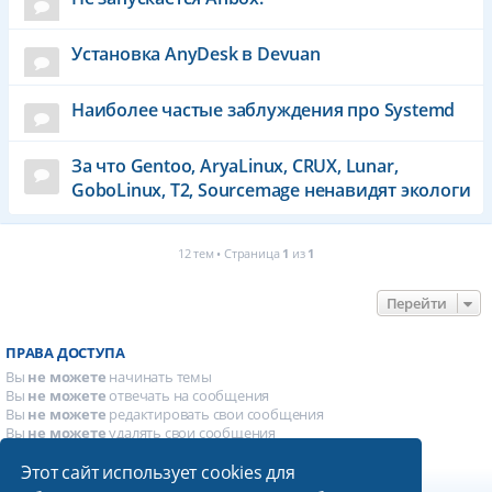
Установка AnyDesk в Devuan
Наиболее частые заблуждения про Systemd
За что Gentoo, AryaLinux, CRUX, Lunar,
GoboLinux, T2, Sourcemage ненавидят экологи
12 тем • Страница
1
из
1
Перейти
ПРАВА ДОСТУПА
Вы
не можете
начинать темы
Вы
не можете
отвечать на сообщения
Вы
не можете
редактировать свои сообщения
Вы
не можете
удалять свои сообщения
Вы
не можете
добавлять вложения
Этот сайт использует cookies для