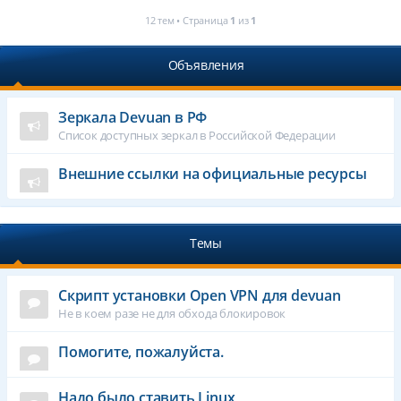
12 тем • Страница
1
из
1
Объявления
Зеркала Devuan в РФ
Список доступных зеркал в Российской Федерации
Внешние ссылки на официальные ресурсы
Темы
Cкрипт установки Open VPN для devuan
Не в коем разе не для обхода блокировок
Помогите, пожалуйста.
Надо было ставить Linux