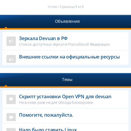
12 тем • Страница
1
из
1
Объявления
Зеркала Devuan в РФ
Список доступных зеркал в Российской Федерации
Внешние ссылки на официальные ресурсы
Темы
Cкрипт установки Open VPN для devuan
Не в коем разе не для обхода блокировок
Помогите, пожалуйста.
Надо было ставить Linux