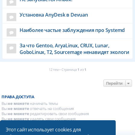
Установка AnyDesk в Devuan
Наиболее частые заблуждения про Systemd
За что Gentoo, AryaLinux, CRUX, Lunar,
GoboLinux, T2, Sourcemage ненавидят экологи
12 тем • Страница
1
из
1
Перейти
ПРАВА ДОСТУПА
Вы
не можете
начинать темы
Вы
не можете
отвечать на сообщения
Вы
не можете
редактировать свои сообщения
Вы
не можете
удалять свои сообщения
Вы
не можете
добавлять вложения
Этот сайт использует cookies для