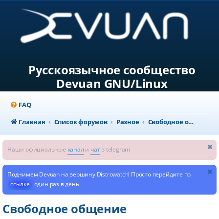
Русскоязычное сообщество
Devuan GNU/Linux
FAQ
Главная
Список форумов
Разное
Свободное общение
Наши официальные
канал
и
чат
в telegram
Поднимем Devuan на вершину Distrowatch! Просто перейдите по
ссылке
один раз в день.
Свободное общение