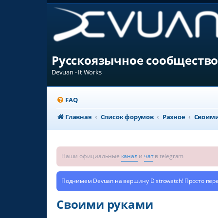
Русскоязычное сообщество
Devuan - It Works
FAQ
Главная
Список форумов
Разное
Своими
Наши официальные
канал
и
чат
в telegram
Поднимем Devuan на вершину Distrowatch! Просто пер
Своими руками