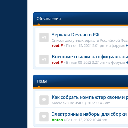
Объявления
Зеркала Devuan в РФ
Список доступных зеркал в Российской Фе
root:#
»
Пт ноя 15, 2024 5:01 pm
» в форуме
Н
Внешние ссылки на официальны
root:#
»
Вт ноя 08, 2022 3:27 pm
» в форуме
Н
Темы
Как собрать компьютер своими р
MadMax
»
Вс ноя 13, 2022 11:42 am
Электронные наборы для сборки с
Anton
»
Вс ноя 13, 2022 10:44 am