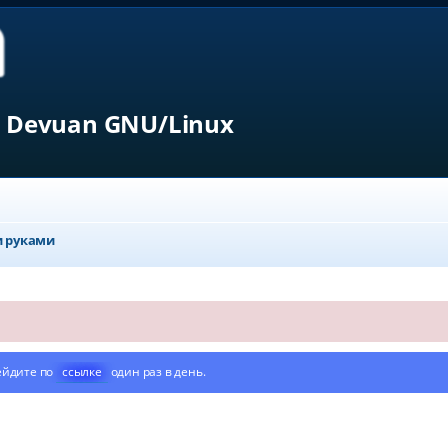
 Devuan GNU/Linux
 руками
ейдите по
ссылке
один раз в день.