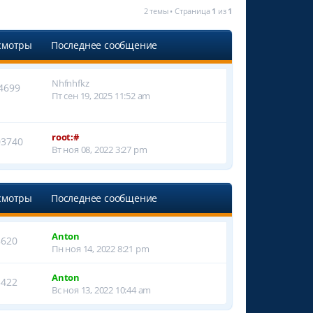
2 темы • Страница
1
из
1
смотры
Последнее сообщение
Nhfnhfkz
4699
Пт сен 19, 2025 11:52 am
root:#
03740
Вт ноя 08, 2022 3:27 pm
смотры
Последнее сообщение
Anton
8620
Пн ноя 14, 2022 8:21 pm
Anton
3422
Вс ноя 13, 2022 10:44 am