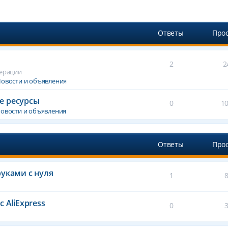
Ответы
Про
2
2
дерации
овости и объявления
е ресурсы
0
1
овости и объявления
Ответы
Про
уками с нуля
1
 AliExpress
0