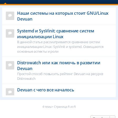
Наши системы на которых стоит GNU/Linux
Devuan
Systemd и SysVinit: сравнение систем
инициализации Linux
В данной статье рассматривается сравнение систем
инициализации Linux: SysVinit и systemd. Освещаются
основные аспекты и роли
Distrowatch или как помочь в развитии
Devuan
Простой способ повысить рейтинг Devuan на ресурсе
Distrowatch
Devuan с чего все началось
4 темы • Страница
1
из
1