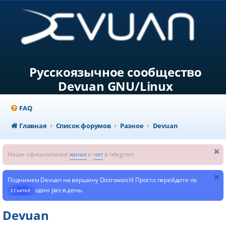
Русскоязычное сообщество
Devuan GNU/Linux
FAQ
Главная
Список форумов
Разное
Devuan
Наши официальные
канал
и
чат
в telegram
Поднимем Devuan на вершину Distrowatch! Просто перейдите по
ссылке
один раз в день.
Devuan