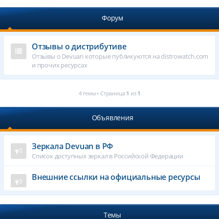
Форум
Отзывы о дистрибутиве
Отзывы о Devuan которые публикуются на distrowatch.com
и прочих ресурсах
4 темы • Страница
1
из
1
Объявления
Зеркала Devuan в РФ
Список доступных зеркал в Российской Федерации
Внешние ссылки на официальные ресурсы
Темы