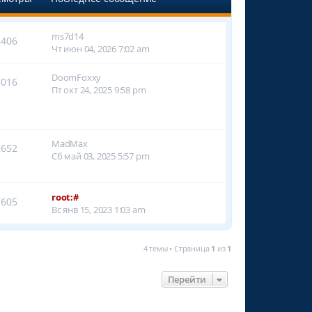
ms7d14
6406
Чт июн 04, 2026 7:02 am
DoomFoxxy
3016
Пт окт 24, 2025 9:58 pm
MadMax
2652
Сб май 03, 2025 5:57 pm
root:#
7605
Вс янв 15, 2023 1:03 am
4 темы • Страница
1
из
1
Перейти