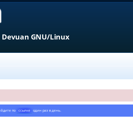
 Devuan GNU/Linux
n
ейдите по
ссылке
один раз в день.