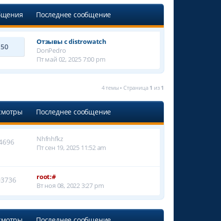
бщения
Последнее сообщение
Отзывы с distrowatch
50
DonPedro
Пт май 02, 2025 7:00 pm
4 темы • Страница
1
из
1
смотры
Последнее сообщение
Nhfnhfkz
4696
Пт сен 19, 2025 11:52 am
root:#
03736
Вт ноя 08, 2022 3:27 pm
смотры
Последнее сообщение