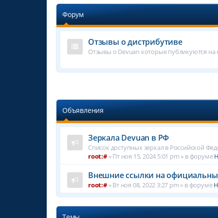
Форум
Отзывы о дистрибутиве
Отзывы о Devuan которые публикуются на d
Объявления
Зеркала Devuan в РФ
Список доступных зеркал в Российской Фе
root:#
»
Пт ноя 15, 2024 5:01 pm
» в форуме
Н
Внешние ссылки на официальны
root:#
»
Вт ноя 08, 2022 3:27 pm
» в форуме
Н
Темы