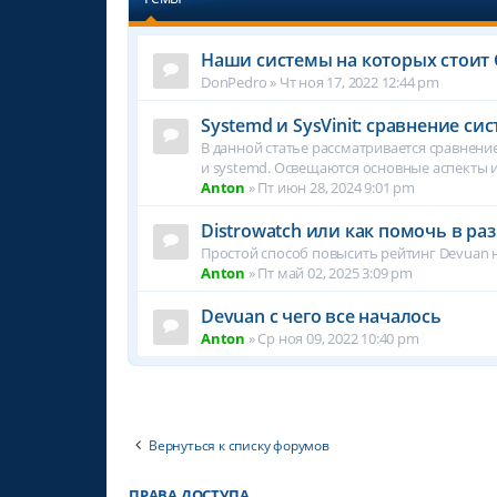
Наши системы на которых стоит 
DonPedro
»
Чт ноя 17, 2022 12:44 pm
Systemd и SysVinit: сравнение с
В данной статье рассматривается сравнение
и systemd. Освещаются основные аспекты 
Anton
»
Пт июн 28, 2024 9:01 pm
Distrowatch или как помочь в ра
Простой способ повысить рейтинг Devuan н
Anton
»
Пт май 02, 2025 3:09 pm
Devuan с чего все началось
Anton
»
Ср ноя 09, 2022 10:40 pm
Вернуться к списку форумов
ПРАВА ДОСТУПА