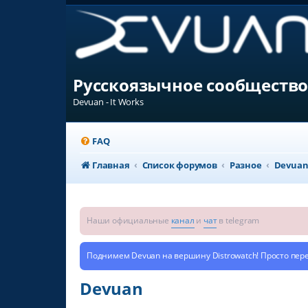
Русскоязычное сообщество
Devuan - It Works
FAQ
Главная
Список форумов
Разное
Devua
Наши официальные
канал
и
чат
в telegram
Поднимем Devuan на вершину Distrowatch! Просто пер
Devuan