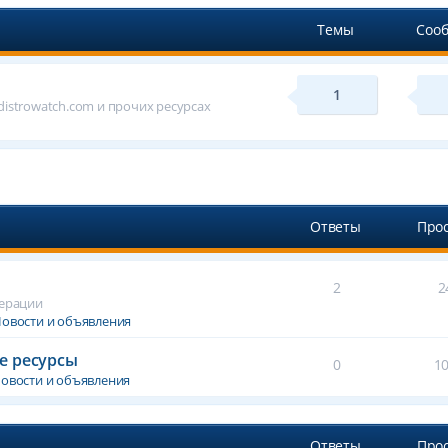
Темы
Соо
1
istrowatch.com и прочих ресурсах
Ответы
Про
2
2
дерации
овости и объявления
е ресурсы
0
1
овости и объявления
Ответы
Про