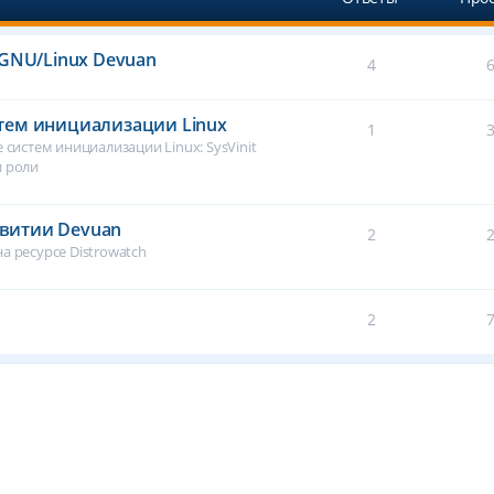
GNU/Linux Devuan
4
истем инициализации Linux
1
 систем инициализации Linux: SysVinit
и роли
звитии Devuan
2
а ресурсе Distrowatch
2