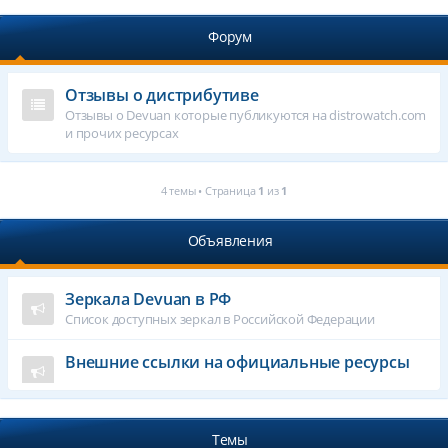
Форум
Отзывы о дистрибутиве
Отзывы о Devuan которые публикуются на distrowatch.com
и прочих ресурсах
4 темы • Страница
1
из
1
Объявления
Зеркала Devuan в РФ
Список доступных зеркал в Российской Федерации
Внешние ссылки на официальные ресурсы
Темы