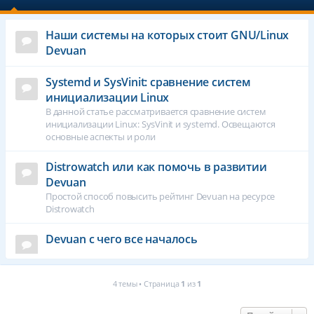
Наши системы на которых стоит GNU/Linux
Devuan
Systemd и SysVinit: сравнение систем
инициализации Linux
В данной статье рассматривается сравнение систем
инициализации Linux: SysVinit и systemd. Освещаются
основные аспекты и роли
Distrowatch или как помочь в развитии
Devuan
Простой способ повысить рейтинг Devuan на ресурсе
Distrowatch
Devuan с чего все началось
4 темы • Страница
1
из
1