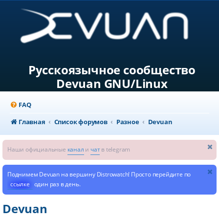
Русскоязычное сообщество
Devuan GNU/Linux
FAQ
Главная
Список форумов
Разное
Devuan
Наши официальные
канал
и
чат
в telegram
Поднимем Devuan на вершину Distrowatch! Просто перейдите по
ссылке
один раз в день.
Devuan