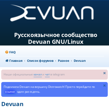
Русскоязычное сообщество
Devuan GNU/Linux
FAQ
Главная
Список форумов
Разное
Devuan
Наши официальные
канал
и
чат
в telegram
Поднимем Devuan на вершину Distrowatch! Просто перейдите по
ссылке
один раз в день.
Devuan