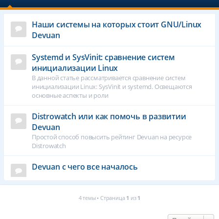
Наши системы на которых стоит GNU/Linux
Devuan
Systemd и SysVinit: сравнение систем
инициализации Linux
В данной статье рассматривается сравнение систем
инициализации Linux: SysVinit и systemd. Освещаются
основные аспекты и роли
Distrowatch или как помочь в развитии
Devuan
Простой способ повысить рейтинг Devuan на ресурсе
Distrowatch
Devuan с чего все началось
4 темы • Страница
1
из
1