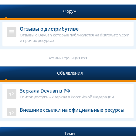
Форум
Отзывы о дистрибутиве
Отзывы о Devuan которые публикуются на distrowatch.com
и прочих ресурсах
4 темы • Страница
1
из
1
Объявления
Зеркала Devuan в РФ
Список доступных зеркал в Российской Федерации
Внешние ссылки на официальные ресурсы
Темы