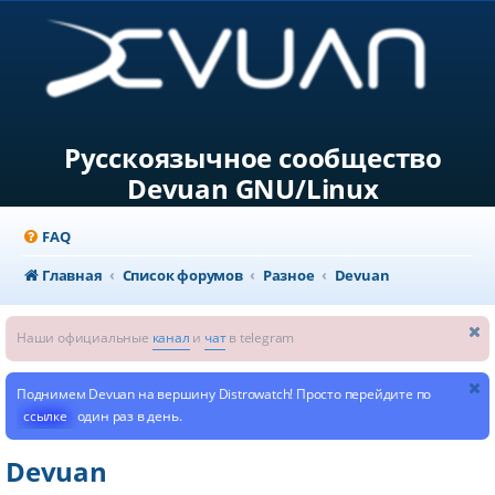
Русскоязычное сообщество
Devuan GNU/Linux
FAQ
Главная
Список форумов
Разное
Devuan
Наши официальные
канал
и
чат
в telegram
Поднимем Devuan на вершину Distrowatch! Просто перейдите по
ссылке
один раз в день.
Devuan