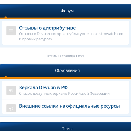
Форум
Отзывы о дистрибутиве
Отзывы о Devuan которые публикуются на distrowatch.com
и прочих ресурсах
4 темы • Страница
1
из
1
Объявления
Зеркала Devuan в РФ
Список доступных зеркал в Российской Федерации
Внешние ссылки на официальные ресурсы
Темы