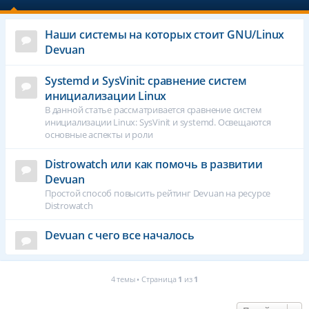
Наши системы на которых стоит GNU/Linux
Devuan
Systemd и SysVinit: сравнение систем
инициализации Linux
В данной статье рассматривается сравнение систем
инициализации Linux: SysVinit и systemd. Освещаются
основные аспекты и роли
Distrowatch или как помочь в развитии
Devuan
Простой способ повысить рейтинг Devuan на ресурсе
Distrowatch
Devuan с чего все началось
4 темы • Страница
1
из
1