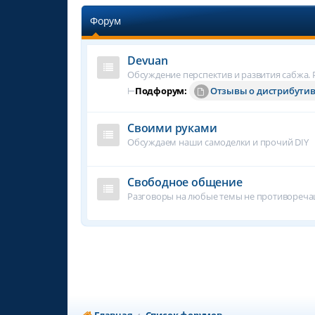
Форум
Devuan
Обсуждение перспектив и развития сабжа. Р
⊢
Подфорум:
Отзывы о дистрибути
Своими руками
Обсуждаем наши самоделки и прочий DIY
Свободное общение
Разговоры на любые темы не противореч
Главная
Список форумов