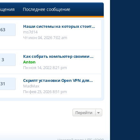
бщения
Последнее сообщение
Наши системы на которых стоит…
63
ms7d14
Чт июн 04, 2026 7:02 am
Как собрать компьютер своими …
3
Anton
Пн ноя 14, 2022 8:21 pm
Cкрипт установки Open VPN для…
31
MadMax
Пн фев 23, 2026 8:51 pm
Перейти
Часовой пояс:
UTC+03:00