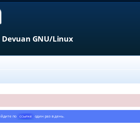
 Devuan GNU/Linux
ейдите по
ссылке
один раз в день.