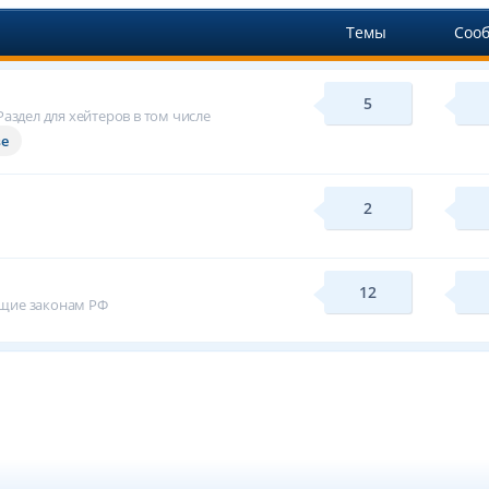
Темы
Соо
5
аздел для хейтеров в том числе
ве
2
12
ащие законам РФ