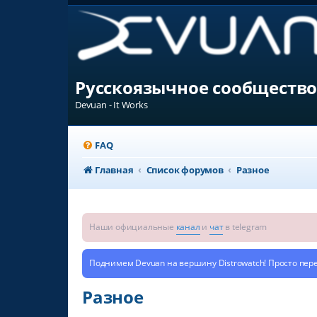
Русскоязычное сообщество
Devuan - It Works
FAQ
Главная
Список форумов
Разное
Наши официальные
канал
и
чат
в telegram
Поднимем Devuan на вершину Distrowatch! Просто пер
Разное