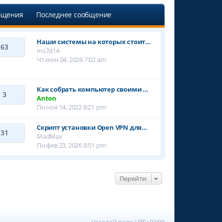
бщения
Последнее сообщение
Наши системы на которых стоит…
63
ms7d14
Чт июн 04, 2026 7:02 am
Как собрать компьютер своими …
3
Anton
Пн ноя 14, 2022 8:21 pm
Cкрипт установки Open VPN для…
31
MadMax
Пн фев 23, 2026 8:51 pm
Перейти
Часовой пояс:
UTC+03:00