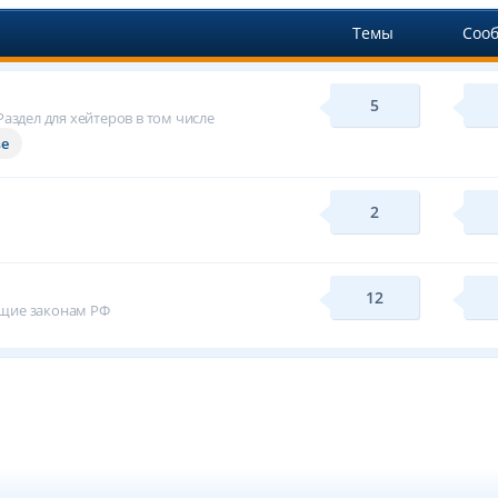
Темы
Соо
5
аздел для хейтеров в том числе
ве
2
12
ащие законам РФ