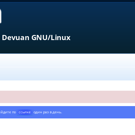
 Devuan GNU/Linux
ейдите по
ссылке
один раз в день.