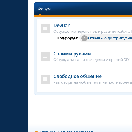
Форум
Devuan
Обсуждение перспектив и развития сабжа. Р
⊢
Подфорум:
Отзывы о дистрибути
Своими руками
Обсуждаем наши самоделки и прочий DIY
Свободное общение
Разговоры на любые темы не противореч
Главная
Список форумов