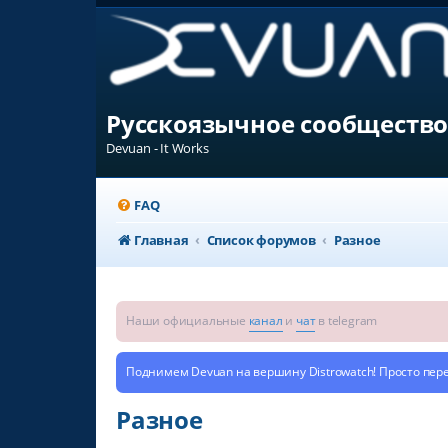
Русскоязычное сообщество
Devuan - It Works
FAQ
Главная
Список форумов
Разное
Наши официальные
канал
и
чат
в telegram
Поднимем Devuan на вершину Distrowatch! Просто пер
Разное