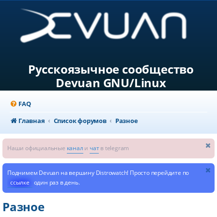
Русскоязычное сообщество
Devuan GNU/Linux
FAQ
Главная
Список форумов
Разное
Наши официальные
канал
и
чат
в telegram
Поднимем Devuan на вершину Distrowatch! Просто перейдите по
ссылке
один раз в день.
Разное