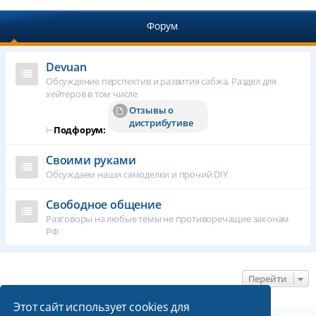
Форум
Devuan
Обсуждение перспектив и развития сабжа. Раздел для
хейтеров в том числе
Отзывы о
дистрибутиве
⊢
Подфорум:
Своими руками
Обсуждаем наши самоделки и прочий DIY
Свободное общение
Разговоры на любые темы не противоречащие законам
РФ
Перейти
Этот сайт использует cookies для