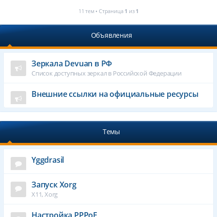
11 тем • Страница
1
из
1
Объявления
Зеркала Devuan в РФ
Список доступных зеркал в Российской Федерации
Внешние ссылки на официальные ресурсы
Темы
Yggdrasil
Запуск Xorg
X11, Xorg
Настройка PPPoE