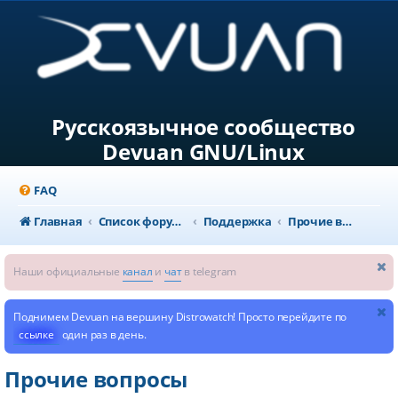
Русскоязычное сообщество
Devuan GNU/Linux
FAQ
Главная
Список форумов
Поддержка
Прочие вопросы
Наши официальные
канал
и
чат
в telegram
Поднимем Devuan на вершину Distrowatch! Просто перейдите по
ссылке
один раз в день.
Прочие вопросы