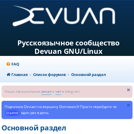
Русскоязычное сообщество
Devuan GNU/Linux
FAQ
Главная
Список форумов
Основной раздел
Наши официальные
канал
и
чат
в telegram
Поднимем Devuan на вершину Distrowatch! Просто перейдите по
ссылке
один раз в день.
Основной раздел