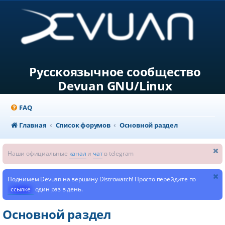
Русскоязычное сообщество
Devuan GNU/Linux
FAQ
Главная
Список форумов
Основной раздел
Наши официальные
канал
и
чат
в telegram
Поднимем Devuan на вершину Distrowatch! Просто перейдите по
ссылке
один раз в день.
Основной раздел