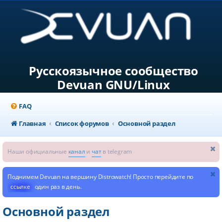
Русскоязычное сообщество
Devuan GNU/Linux
FAQ
Главная
Список форумов
Основной раздел
Наши официальные
канал
и
чат
в telegram
Поднимем Devuan на вершину Distrowatch! Просто перейдите по
ссылке
один раз в день.
Основной раздел