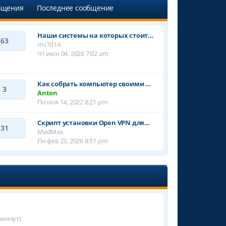
бщения
Последнее сообщение
Наши системы на которых стоит…
63
ms7d14
Чт июн 04, 2026 7:02 am
Как собрать компьютер своими …
3
Anton
Пн ноя 14, 2022 8:21 pm
Cкрипт установки Open VPN для…
31
MadMax
Пн фев 23, 2026 8:51 pm
 минут)