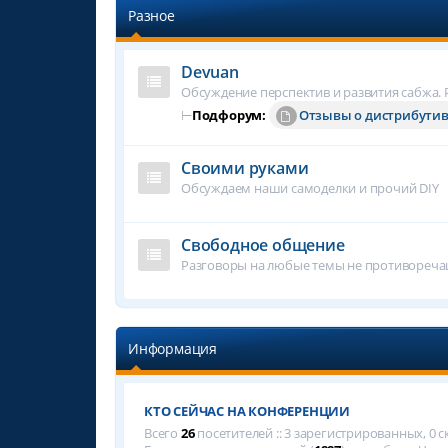
Разное
Devuan
Обсуждение перспектив и развития сабжа. Р
⊢
Подфорум:
Отзывы о дистрибути
Своими руками
Обсуждаем наши самоделки и прочий DIY
Свободное общение
Разговоры на любые темы не противореч
Информация
КТО СЕЙЧАС НА КОНФЕРЕНЦИИ
Всего
26
посетителей :: 3 зарегистрированных, 0 