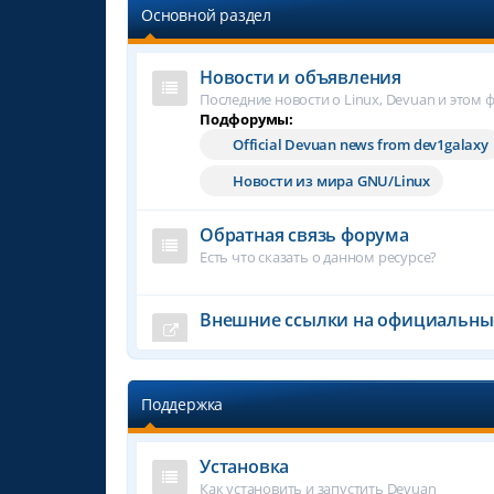
Основной раздел
Новости и объявления
Последние новости о Linux, Devuan и этом 
Подфорумы:
Official Devuan news from dev1galaxy
Новости из мира GNU/Linux
Обратная связь форума
Есть что сказать о данном ресурсе?
Внешние ссылки на официальны
Поддержка
Установка
Как установить и запустить Devuan