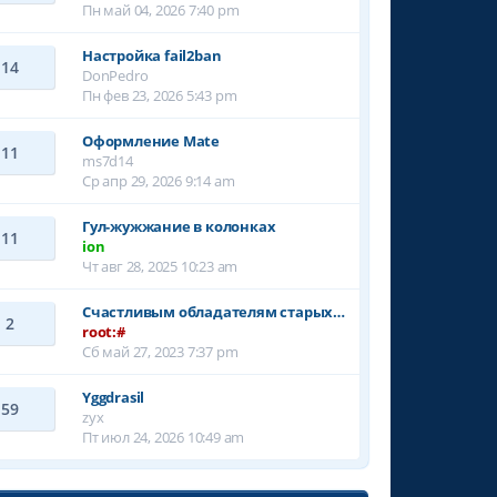
Пн май 04, 2026 7:40 pm
Настройка fail2ban
14
DonPedro
Пн фев 23, 2026 5:43 pm
Оформление Mate
11
ms7d14
Ср апр 29, 2026 9:14 am
Гул-жужжание в колонках
11
ion
Чт авг 28, 2025 10:23 am
Счастливым обладателям старых…
2
root:#
Сб май 27, 2023 7:37 pm
Yggdrasil
59
zyx
Пт июл 24, 2026 10:49 am