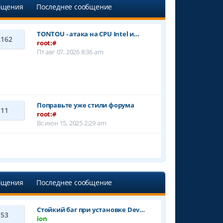
бщения
Последнее сообщение
TONTOU - атака на CPU Intel и…
2162
root:#
Пт авг 07, 2026 8:36 am
Поправьте уже стили форума
11
root:#
Вс июн 15, 2025 2:29 am
бщения
Последнее сообщение
Стойкий баг при установке Dev…
53
ion