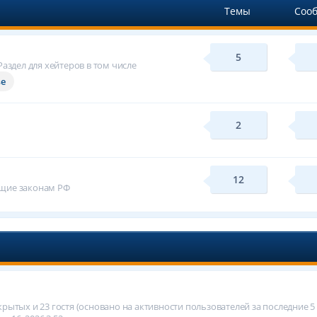
Темы
Соо
5
аздел для хейтеров в том числе
ве
2
12
ащие законам РФ
скрытых и 23 гостя (основано на активности пользователей за последние 5