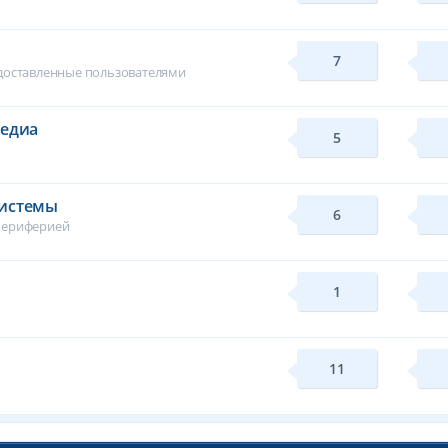
7
едоставленные пользователями
медиа
5
системы
6
периферией
1
11