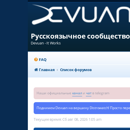
Русскоязычное сообщество
Devuan - It Works
FAQ
Главная
Список форумов
Наши официальные
канал
и
чат
в telegram
Поднимем Devuan на вершину Distrowatch! Просто пер
Текущее время: Сб авг 08, 2026 1:05 am