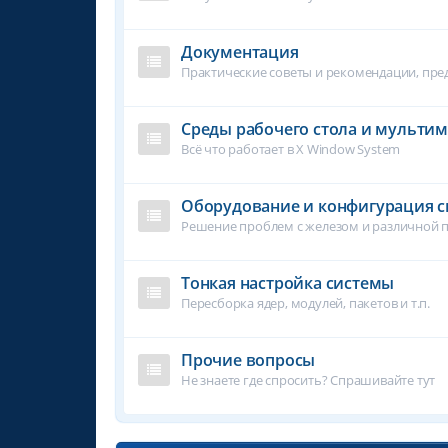
Документация
Практические советы и рекомендации, пр
Среды рабочего стола и мульти
Всё что работает в X Window System
Оборудование и конфигурация 
Решение проблем с железом и различной 
Тонкая настройка системы
Пересборка ядер, модулей, пакетов и т.п.
Прочие вопросы
Не знаете где спросить? Спрашивайте тут