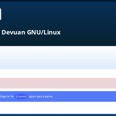
 Devuan GNU/Linux
ейдите по
ссылке
один раз в день.