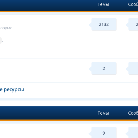
Темы
Соо
2132
форуме.
,
2
е ресурсы
Темы
Соо
9