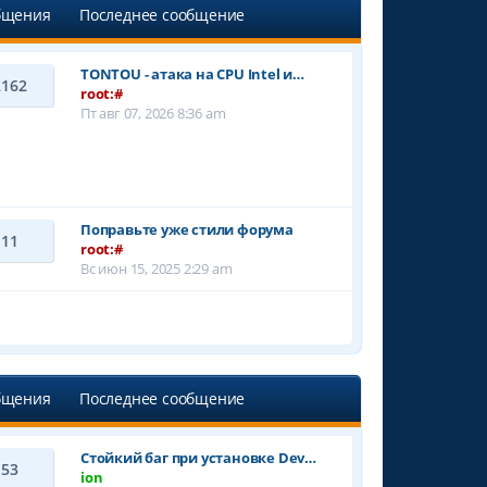
бщения
Последнее сообщение
TONTOU - атака на CPU Intel и…
2162
root:#
Пт авг 07, 2026 8:36 am
Поправьте уже стили форума
11
root:#
Вс июн 15, 2025 2:29 am
бщения
Последнее сообщение
Стойкий баг при установке Dev…
53
ion