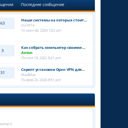
бщения
Последнее сообщение
Наши системы на которых стоит…
63
ms7d14
Чт июн 04, 2026 7:02 am
Как собрать компьютер своими …
3
Anton
Пн ноя 14, 2022 8:21 pm
Cкрипт установки Open VPN для…
31
MadMax
Пн фев 23, 2026 8:51 pm
 минут)