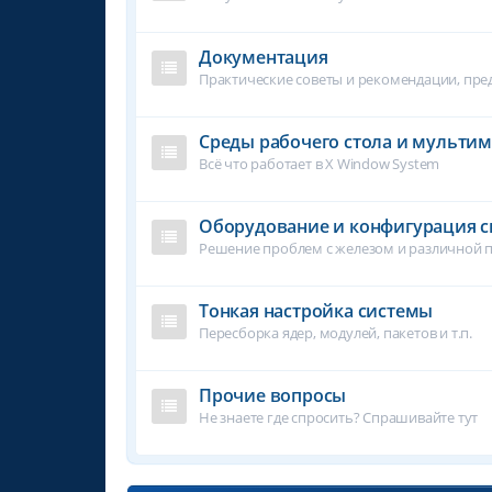
Документация
Практические советы и рекомендации, пр
Среды рабочего стола и мульти
Всё что работает в X Window System
Оборудование и конфигурация 
Решение проблем с железом и различной 
Тонкая настройка системы
Пересборка ядер, модулей, пакетов и т.п.
Прочие вопросы
Не знаете где спросить? Спрашивайте тут