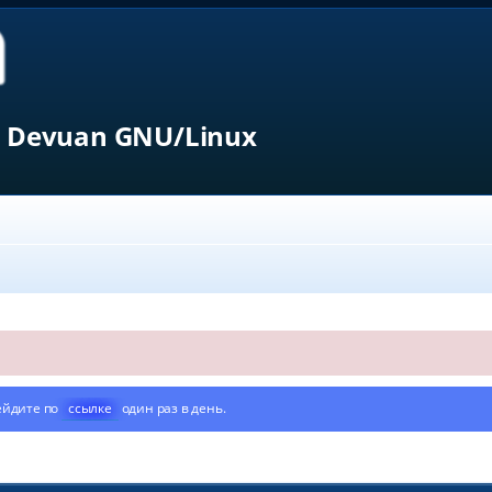
 Devuan GNU/Linux
ейдите по
ссылке
один раз в день.