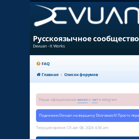
Русскоязычное сообщество
Devuan - It Works
FAQ
Главная
Список форумов
Наши официальные
канал
и
чат
в telegram
Поднимем Devuan на вершину Distrowatch! Просто пер
Текущее время: Сб авг 08, 2026 4:36 am