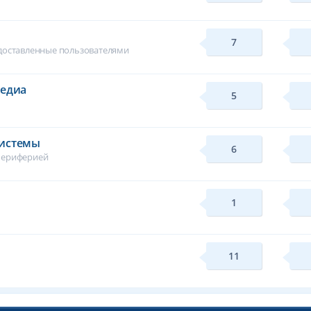
7
едоставленные пользователями
медиа
5
системы
6
периферией
1
11