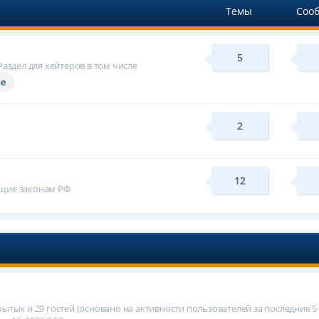
Темы
Соо
5
аздел для хейтеров в том числе
ве
2
12
ащие законам РФ
крытых и 29 гостей (основано на активности пользователей за последние 5