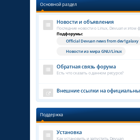
Основной раздел
Новости и объявления
Последние новости о Linux, Devuan и этом 
Подфорумы:
Official Devuan news from dev1galaxy
Новости из мира GNU/Linux
Обратная связь форума
Есть что сказать о данном ресурсе?
Внешние ссылки на официальны
Поддержка
Установка
Как установить и запустить Devuan