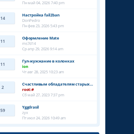
Пн май 04, 2026 7:40 pm
Настройка fail2ban
14
DonPedro
Пн фев 23, 2026 5:43 pm
Оформление Mate
11
ms7d14
Ср апр 29, 2026 9:14 am
Гул-жужжание в колонках
11
ion
Чт авг 28, 2025 10:23 am
Счастливым обладателям старых…
2
root:#
Сб май 27, 2023 7:37 pm
Yggdrasil
59
zyx
Пт июл 24, 2026 10:49 am