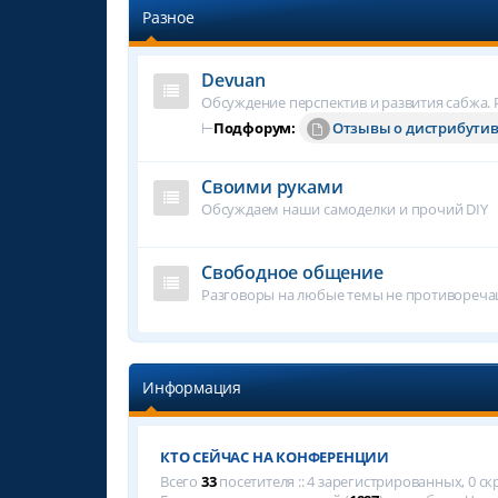
Разное
Devuan
Обсуждение перспектив и развития сабжа. Р
⊢
Подфорум:
Отзывы о дистрибути
Своими руками
Обсуждаем наши самоделки и прочий DIY
Свободное общение
Разговоры на любые темы не противореч
Информация
КТО СЕЙЧАС НА КОНФЕРЕНЦИИ
Всего
33
посетителя :: 4 зарегистрированных, 0 с