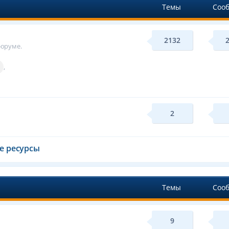
Темы
Соо
2132
форуме.
,
2
е ресурсы
Темы
Соо
9